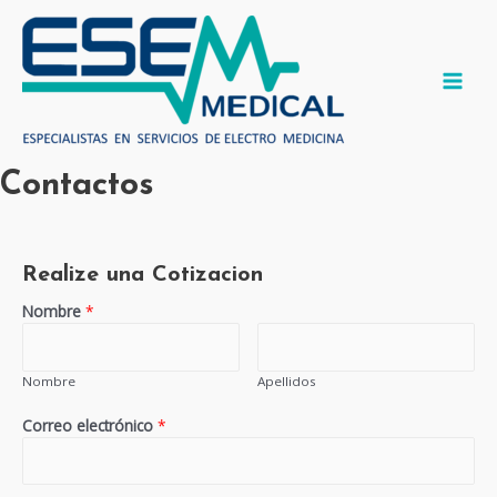
Ir
al
contenido
MAI
MEN
Contactos
Realize una Cotizacion
Nombre
*
Nombre
Apellidos
Correo electrónico
*